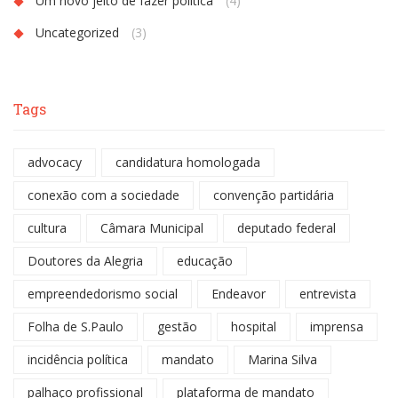
Um novo jeito de fazer política
(4)
Uncategorized
(3)
Tags
advocacy
candidatura homologada
conexão com a sociedade
convenção partidária
cultura
Câmara Municipal
deputado federal
Doutores da Alegria
educação
empreendedorismo social
Endeavor
entrevista
Folha de S.Paulo
gestão
hospital
imprensa
incidência política
mandato
Marina Silva
palhaço profissional
plataforma de mandato