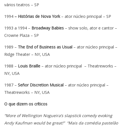
vários teatros – SP
1994
– Histórias de Nova York
– ator núcleo principal – SP
1993 a 1994 –
Broadway Babies
– show solo, ator e cantor –
Crowne Plaza – SP
1989 –
The End of Business as Usual
– ator núcleo principal –
Ridge Theater – NY, USA
1988 –
Louis Braille
– ator núcleo principal – Theatreworks –
NY, USA
1987 –
Señor Discretion
Musical
– ator núcleo principal –
Theatreworks – NY, USA
O que dizem os críticos
“More of Wellington Nogueira’s slapstick comedy evoking
Andy Kaufman would be great!”
“Mais da comédia pastelão