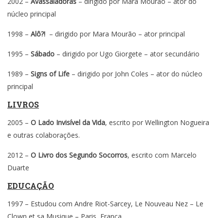
2002 –
Avassaladoras
– dirigido por Mara Mourão – ator do
núcleo principal
1998 –
Alô?!
– dirigido por Mara Mourão – ator principal
1995 –
Sábado
– dirigido por Ugo Giorgete – ator secundário
1989 –
Signs of Life
– dirigido por John Coles – ator do núcleo
principal
LIVROS
2005 –
O Lado Invisível da Vida
, escrito por Wellington Nogueira
e outras colaborações.
2012 –
O Livro dos Segundo Socorros
, escrito com Marcelo
Duarte
EDUCAÇÃO
1997 – Estudou com Andre Riot-Sarcey, Le Nouveau Nez – Le
Clown et sa Musique – Paris, França